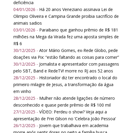
deficiência
04/01/2026 -
Há 20 anos Veneziano assinava Lei de
Olimpio Oliveira e Campina Grande proibia sacrifício de
animais sadios
03/01/2026 -
Paraibano que ganhou prêmio de R$ 181
milhões na Mega da Virada fez uma aposta simples de
R$ 6
30/12/2025 -
Ator Mário Gomes, ex-Rede Globo, pede
doações via Pix: “estão faltando as coisas para comer”
30/12/2025 -
Jornalista e apresentador com passagens
pelo SBT, Band e RedeTV! morre no RJ aos 52 anos
28/12/2025 -
Historiador diz ter encontrado o local do
primeiro milagre de Jesus, a transformação da água
em vinho
28/12/2025 -
Mulher não atende ligações de número
desconhecido e quase perde prêmio de R$ 100 mil
27/12/2025 -
VÍDEO: Perdeu o show? Veja aqui a
apresentação de Frei Gilson no ‘Celebra João Pessoa’
26/12/2025 -
Jovem que trabalhava em academia
morre após sentir dores no peito e família busca